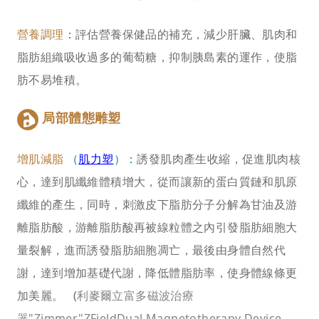
營養調理
：
評估營養保健品的補充，減少肝臟、肌肉和
脂肪組織吸收過多的葡萄糖，抑制胰島素的運作，使脂
肪不易堆積。
局部體態雕塑
增肌減脂
 （
肌力塑
）：
誘發肌肉產生收縮，促進肌肉核
心，達到肌纖維體積增大，從而讓新的蛋白質鏈和肌原
纖維的產生，同時，刺激皮下脂肪分子分解為甘油及游
離脂肪酸，游離脂肪酸再被線粒體之內引發脂肪細胞大
量裂解，進而誘發脂肪細胞凋亡，最後由身體自然代
謝，達到增加基礎代謝，降低體脂肪率，使身體線條更
加美麗。 (
利麥爾立富多磁波治療
器"Zimmer"ZFieldDual Magnetotherapy Device，