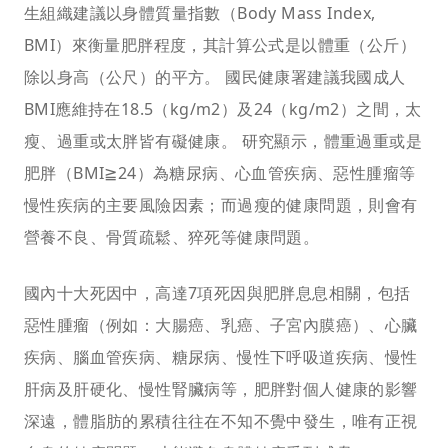
生組織建議以身體質量指數（Body Mass Index,
BMI）來衡量肥胖程度，其計算公式是以體重（公斤）
除以身高（公尺）的平方。 國民健康署建議我國成人
BMI應維持在18.5（kg/m2）及24（kg/m2）之間，太
瘦、過重或太胖皆有礙健康。 研究顯示，體重過重或是
肥胖（BMI≧24）為糖尿病、心血管疾病、惡性腫瘤等
慢性疾病的主要風險因素；而過瘦的健康問題，則會有
營養不良、骨質疏鬆、猝死等健康問題。
國內十大死因中，高達7項死因與肥胖息息相關，包括
惡性腫瘤（例如：大腸癌、乳癌、子宮內膜癌）、心臟
疾病、腦血管疾病、糖尿病、慢性下呼吸道疾病、慢性
肝病及肝硬化、慢性腎臟病等，肥胖對個人健康的影響
深遠，體脂肪的累積往往在不知不覺中發生，唯有正視