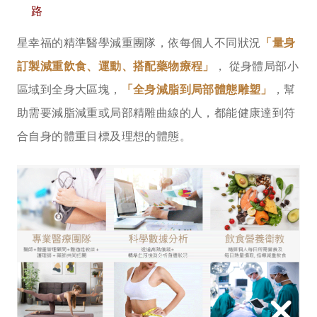
路
星幸福的精準醫學減重團隊，依每個人不同狀況
「量身
訂製減重飲食、運動、搭配藥物療程」
， 從身體局部小
區域到全身大區塊，
「全身減脂到局部體態雕塑」
，幫
助需要減脂減重或局部精雕曲線的人，都能健康達到符
合自身的體重目標及理想的體態。