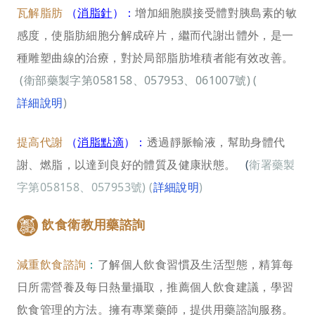
瓦解脂肪
（
消脂針
）：
增加細胞膜接受體對胰島素的敏
感度，使脂肪細胞分解成碎片，繼而代謝出體外，是一
種雕塑曲線的治療，對於局部脂肪堆積者能有效改善。
(
衛部藥製字第
058158、057953、
061007號) (
詳細說明
)
提高代謝
（
消脂點滴
）：
透過靜脈輸液，幫助身體代
謝、燃脂，以達到良好的體質及健康狀態。
(
衛署藥製
字第058158、057953號) (
詳細說明
)
飲食衛教用藥諮詢
減重飲食諮詢
：
了解個人飲食習慣及生活型態，精算每
日所需營養及每日熱量攝取，推薦個人飲食建議，學習
飲食管理的方法。擁有專業藥師，提供用藥諮詢服務。