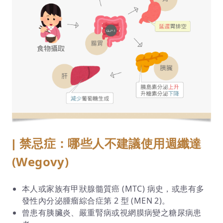
禁忌症：哪些人不建議使用週纖達
|
(Wegovy)
本人或家族有甲狀腺髓質癌 (MTC) 病史，或患有多
發性內分泌腫瘤綜合症第 2 型 (MEN 2)。
曾患有胰臟炎、嚴重腎病或視網膜病變之糖尿病患