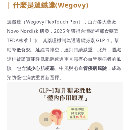
| 什麼是週纖達(Wegovy)
週纖達（Wegovy FlexTouch Pen），由丹麥大藥廠
Novo Nordisk 研發，2025 年獲得台灣衛福部食藥署
TFDA核准上市，其藥理機制為透過腸泌素 GLP-1，幫
助降低食慾、延緩胃排空，達到持續減重。此外，週纖
達也被證實能降低肥胖或過重且患有心血管疾病者的風
險，包含
減少心肌梗塞
、中風與
心血管疾病風險
，成為
預防慢性病的重要新選擇。