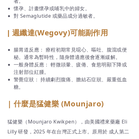
者。
懷孕、計畫懷孕或哺乳中的婦女。
對 Semaglutide 或藥品成分過敏者。
週纖達(Wegovy)
|
可能副作用
腸胃道反應： 療程初期常見噁心、嘔吐、腹瀉或便
秘。通常為暫時性，隨身體適應後會逐漸緩解。
一般身體反應： 輕微頭暈、疲倦、食慾明顯下降或
注射部位紅腫。
警覺症狀： 持續劇烈腹痛、膽結石症狀、嚴重低血
糖。
| 什麼是猛健樂 (Mounjaro)
猛健樂（Mounjaro Kwikpen），由美國禮來藥廠 Eli
Lilly 研發，2025 年在台灣正式上市。原用於 成人第二