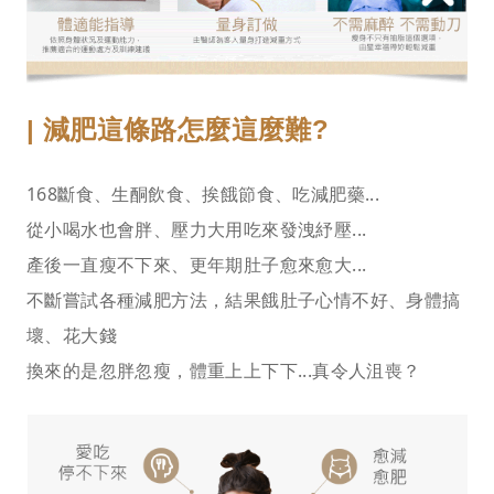
| 減肥這條路怎麼這麼難?
168斷食、生酮飲食、挨餓節食、吃減肥藥...
從小喝水也會胖、壓力大用吃來發洩紓壓...
產後一直瘦不下來、更年期肚子愈來愈大...
不斷嘗試各種減肥方法，結果餓肚子心情不好、身體搞
壞、花大錢
換來的是忽胖忽瘦，體重上上下下...真令人沮喪？