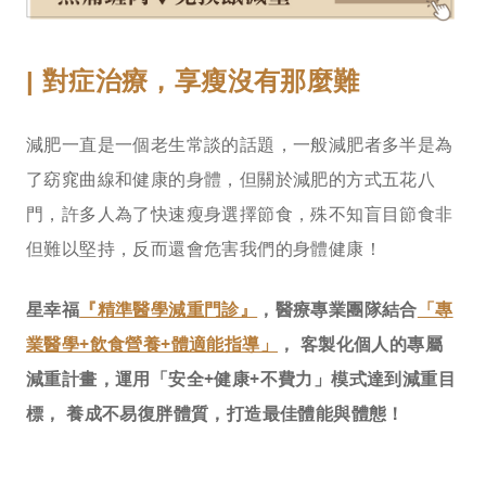
對症治療，享瘦沒有那麼難
|
減肥一直是一個老生常談的話題，一般減肥者多半是為
了窈窕曲線和健康的身體，但關於減肥的方式五花八
門，許多人為了快速瘦身選擇節食，殊不知盲目節食非
但難以堅持，反而還會危害我們的身體健康！
星幸福
『精準醫學減重門診』
，醫療專業團隊結合
「專
業醫學+飲食營養+體適能指導」
， 客製化個人的專屬
減重計畫，運用「安全+健康+不費力」模式達到減重目
標， 養成不易復胖體質，打造最佳體能與體態！