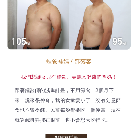
蛙爸蛙媽 / 部落客
我們想讓女兒有帥氣、美麗又健康的爸媽！
跟著鍾醫師的減重計畫，不用節食，2個月下
來，說來很神奇，我的食量變小了，沒有刻意節
食也不覺得餓。以前每餐都要吃一個便當，現在
就算鹹酥雞擺在眼前，也不會想大吃特吃。