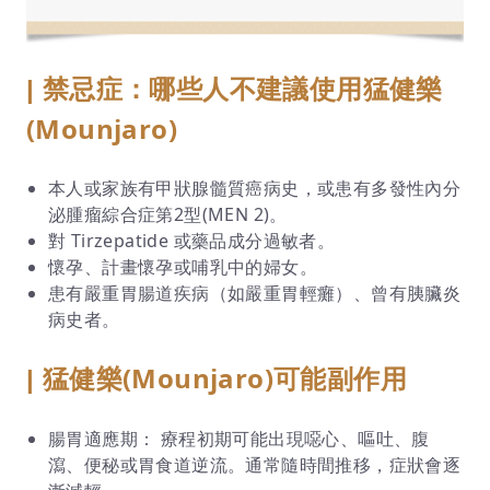
禁忌症：哪些人不建議使用猛健樂
|
(Mounjaro)
本人或家族有甲狀腺髓質癌病史，或患有多發性內分
泌腫瘤綜合症第2型(MEN 2)。
對 Tirzepatide 或藥品成分過敏者。
懷孕、計畫懷孕或哺乳中的婦女。
患有嚴重胃腸道疾病（如嚴重胃輕癱）、曾有胰臟炎
病史者。
猛健樂(Mounjaro)可能副作用
|
腸胃適應期： 療程初期可能出現噁心、嘔吐、腹
瀉、便秘或胃食道逆流。通常隨時間推移，症狀會逐