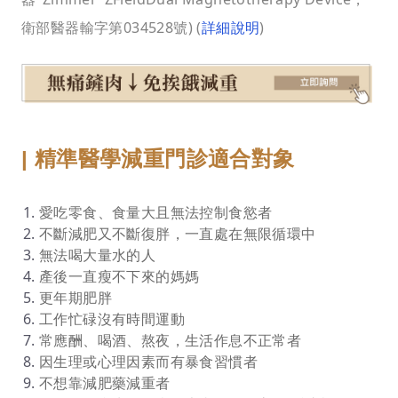
衛部醫器輸字第034528號) (
詳細說明
)
適合對象
| 精準醫學減重門診
愛吃零食、食量大且無法控制食慾者
不斷減肥又不斷復胖，一直處在無限循環中
無法喝大量水的人
產後一直瘦不下來的媽媽
更年期肥胖
工作忙碌沒有時間運動
常應酬、喝酒、熬夜，生活作息不正常者
因生理或心理因素而有暴食習慣者
不想靠減肥藥減重者