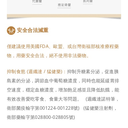
安全合法減重
僅建議使用美國FDA、歐盟、或台灣衛福部核准療程藥
物，用藥安全合法，絕不使用非法藥物。
抑制食慾 (週纖達 / 猛健樂)：
抑制升糖素分泌，促進胰
島素的分泌，調節血中葡萄糖濃度，同時也能延緩胃排
空速度，穩定血糖濃度，增加飽足感並且降低飢餓，能
有效改善愛吃零食、食量大等問題。 (
週纖達諾特筆，
衛部菌疫輸字第001224-001228號) (
猛健樂注射劑，
衛部藥輸字第028800-028805號)