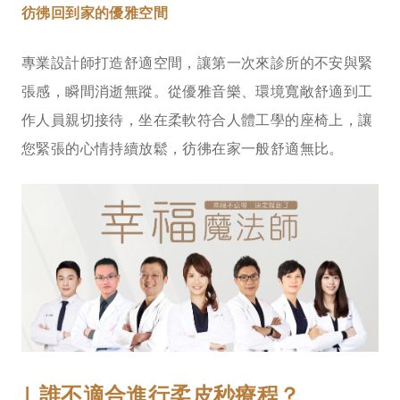
彷彿回到家的優雅空間
專業設計師打造舒適空間，讓第一次來診所的不安與緊
張感，瞬間消逝無蹤。從優雅音樂、環境寬敞舒適到工
作人員親切接待，坐在柔軟符合人體工學的座椅上，讓
您緊張的心情持續放鬆，彷彿在家一般舒適無比。
| 誰不適合進行柔皮秒療程？