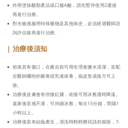
外用塗抹酸類產品或口服A酸，請先暫停使用2週後
再進行治療。
對光敏感服用特殊藥物及其他病史，必須經過醫師諮
詢評估後再進行治療。
| 治療後須知
術後若有傷口，在癒合前可用生理食鹽水清潔，並配
合醫師囑咐的藥膏或乳液保養，痂皮形成後方可上
妝。
治療後皮膚會有些微紅腫，術後可用冰敷適時降溫。
返家後若感不適，可持續冰敷，每次15分鐘，間隔1
小時以上。
治療後若有結痂產生，清洗時輕輕擦拭請勿摳除，7-