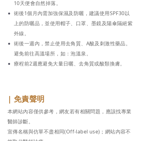
10天便會自然掉落。
術後1個月內需加強保濕及防曬，建議使用SPF30以
上的防曬品，並使用帽子、口罩、墨鏡及陽傘隔絕紫
外線。
術後一週內，禁止使用去角質、A酸及刺激性藥品。
避免前往高溫場所，如：泡溫泉。
療程前2週應避免大量日曬、去角質或酸類換膚。
|
免責聲明
本網站內容僅供參考，網友若有相關問題，應該找專業
醫師診斷。
宣傳名稱與仿單不盡相同(Off-label use)；網站內容不