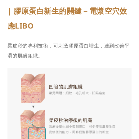
| 膠原蛋白新生的關鍵－電漿空穴效
應LIBO
柔皮秒的專利技術，可刺激膠原蛋白增生，達到改善平
滑的肌膚組織。