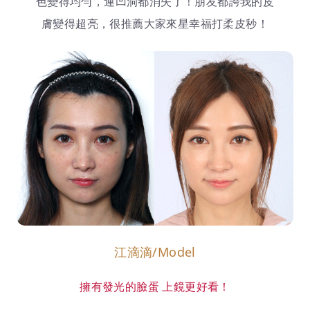
色變得均勻，連凹洞都消失了！朋友都誇我的皮
膚變得超亮，很推薦大家來星幸福打柔皮秒！
江滴滴/Model
擁有發光的臉蛋 上鏡更好看！