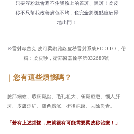
只要浮粉就會遮不住我臉上的雀斑、黑斑！柔皮
秒不只幫我改善膚色不均，也完全將斑點痘疤掃
地出門！
※
雷射歐普克 皮可柔銣雅鉻皮秒雷射系統PICO LO，俗
稱：柔皮秒，衛部醫器輸字第032689號
| 您有這些煩惱嗎？
臉部細紋、瑕疵斑點、毛孔粗大、雀斑痘疤、惱人肝
斑、皮膚泛紅、膚色黯沉、術後疤痕、去除刺青。
「若有上述煩惱，您就很有可能需要柔皮秒治療！」