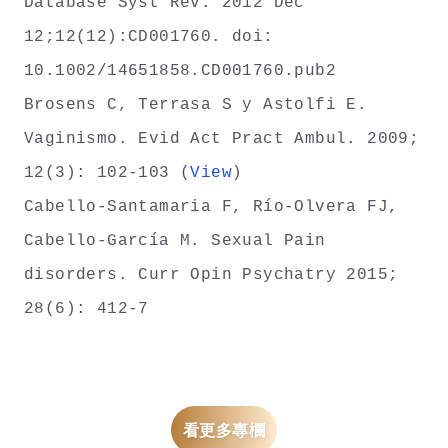
Database Syst Rev. 2012 Dec
12;12(12):CD001760. doi:
10.1002/14651858.CD001760.pub2
Brosens C, Terrasa S y Astolfi E.
Vaginismo. Evid Act Pract Ambul. 2009;
12(3): 102-103 (
View
)
Cabello-Santamaria F, Río-Olvera FJ,
Cabello-García M. Sexual Pain
disorders. Curr Opin Psychatry 2015;
28(6): 412-7
看更多專欄