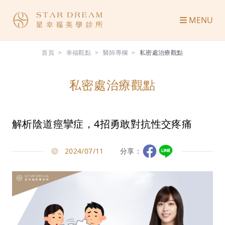
MENU
首頁
幸福觀點
醫師專欄
私密處治療觀點
私密處治療觀點
解析陰道痙攣症，4招勇敢對抗性交疼痛
2024/07/11
分享：