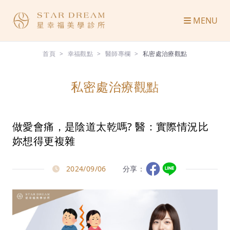
MENU
首頁
幸福觀點
醫師專欄
私密處治療觀點
私密處治療觀點
做愛會痛，是陰道太乾嗎? 醫：實際情況比
妳想得更複雜
2024/09/06
分享：