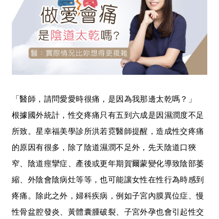
「醫師，請問愛愛時很痛，是因為我那邊太乾嗎？」
根據國外統計，性交疼痛只有五到六成是因濕潤度不足
所致。星幸福美學診所洪若霓醫師提醒，造成性交疼痛
的原因有很多，除了陰道濕潤不足外，先天陰道口狹
窄、陰道痙攣症、產後或更年期賀爾蒙變化導致陰部萎
縮、外陰會陰病灶等等，也可能讓女性在性行為時感到
疼痛。除此之外，婦科疾病，例如子宮內膜異位症、慢
性骨盆腔發炎、黃體囊腫破裂、子宮外孕也會引起性交